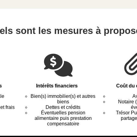
els sont les mesures à propos
s
Intérêts financiers
Coût du 
ale
Bien(s) immobilier(s) et autres
A
biens
Notaire (
t frais
Dettes et crédits
év
Éventuelles pension
Trésor Pub
alimentaire puis prestation
partage
compensatoire