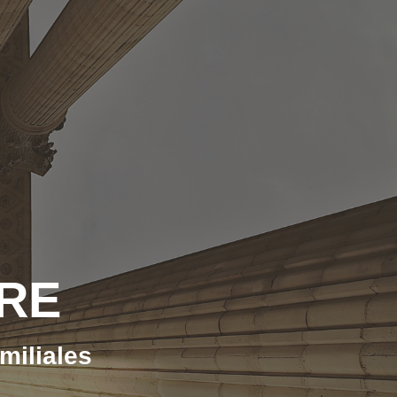
IRE
miliales