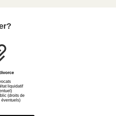
er?
divorce
vocats
état liquidatif
entuel)
lic (droits de
 éventuels)