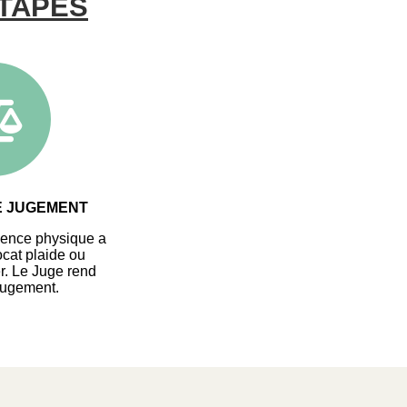
TAPES
E JUGEMENT
ence physique a
vocat plaide ou
r. Le Juge rend
 jugement.