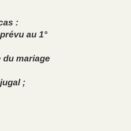
cas :
 prévu au 1°
re du mariage
jugal ;