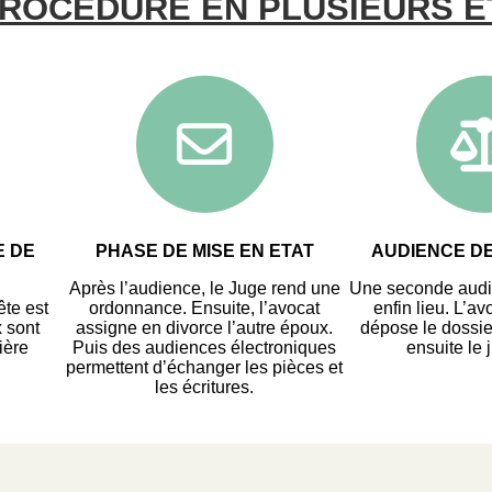
PROCÉDURE EN PLUSIEURS É
E DE
PHASE DE MISE EN ETAT
AUDIENCE D
Après l’audience, le Juge rend une
Une seconde audi
ête est
ordonnance. Ensuite, l’avocat
enfin lieu. L’a
 sont
assigne en divorce l’autre époux.
dépose le dossie
ière
Puis des audiences électroniques
ensuite le
permettent d’échanger les pièces et
les écritures.